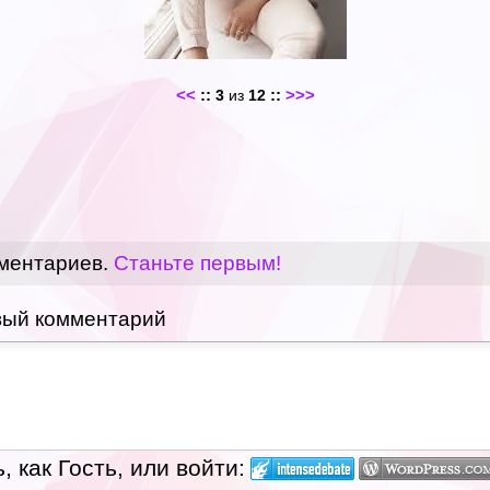
<<
::
::
>>>
3
из
12
мментариев.
Станьте первым!
вый комментарий
 как Гость, или войти: