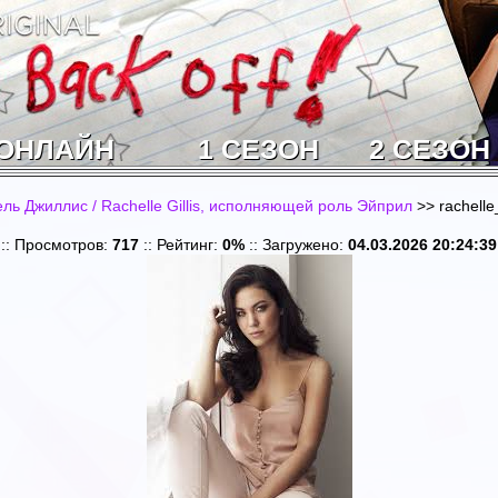
 ОНЛАЙН
1 СЕЗОН
2 СЕЗОН
ь Джиллис / Rachelle Gillis, исполняющей роль Эйприл
>> rachelle_
:: Просмотров:
717
:: Рейтинг:
0%
:: Загружено:
04.03.2026 20:24:39