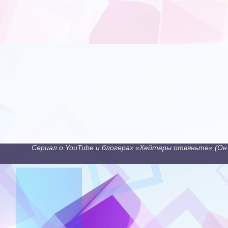
Сериал о YouTube и блогерах «Хейтеры отвяньте» (Он 