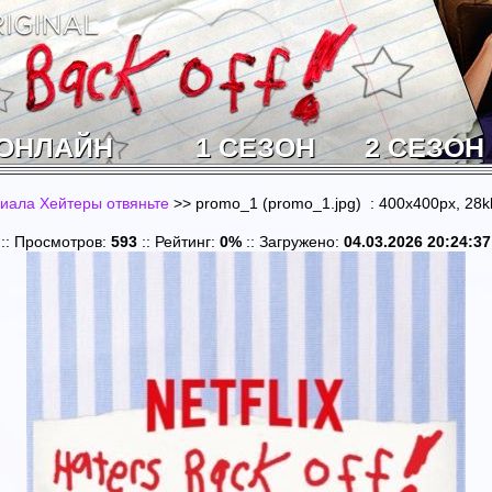
 ОНЛАЙН
1 СЕЗОН
2 СЕЗОН
риала Хейтеры отвяньте
>> promo_1 (promo_1.jpg) : 400x400px, 28k
:: Просмотров:
593
:: Рейтинг:
0%
:: Загружено:
04.03.2026 20:24:37