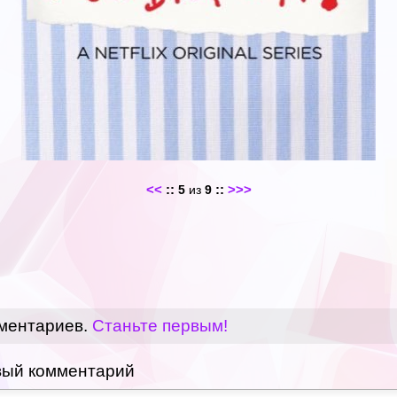
<<
::
::
>>>
5
из
9
мментариев.
Станьте первым!
вый комментарий