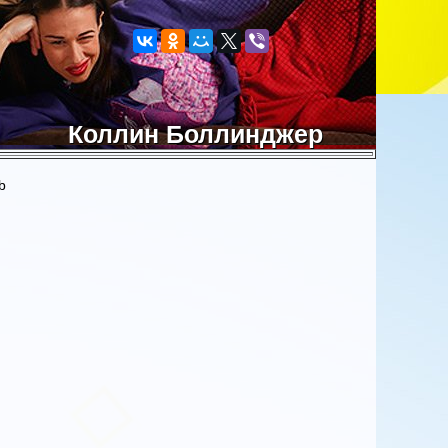
Коллин Боллинджер
b