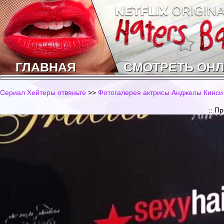
ГЛАВНАЯ
СМОТРЕТЬ ОН
Сериал Хейтеры отвяньте
>>
Фотогалерея актрисы Анджелы Кинси 
:: П