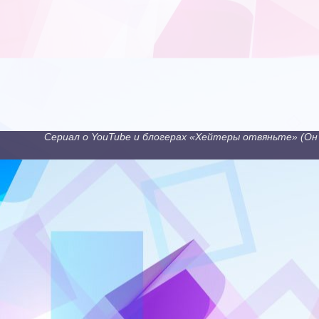
Сериал о YouTube и блогерах «Хейтеры отвяньте» (Он 