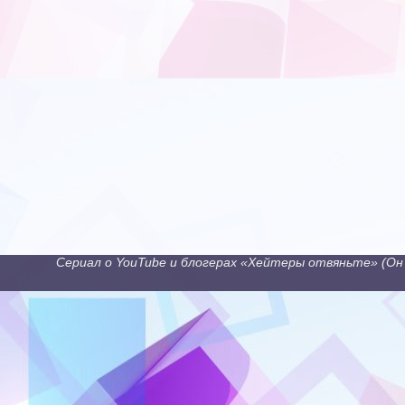
Сериал о YouTube и блогерах «Хейтеры отвяньте» (Он 